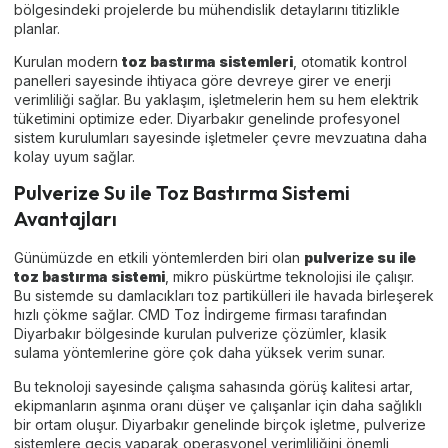
bölgesindeki projelerde bu mühendislik detaylarını titizlikle
planlar.
Kurulan modern
toz bastırma sistemleri
, otomatik kontrol
panelleri sayesinde ihtiyaca göre devreye girer ve enerji
verimliliği sağlar. Bu yaklaşım, işletmelerin hem su hem elektrik
tüketimini optimize eder. Diyarbakır genelinde profesyonel
sistem kurulumları sayesinde işletmeler çevre mevzuatına daha
kolay uyum sağlar.
Pulverize Su ile Toz Bastırma Sistemi
Avantajları
Günümüzde en etkili yöntemlerden biri olan
pulverize su ile
toz bastırma sistemi
, mikro püskürtme teknolojisi ile çalışır.
Bu sistemde su damlacıkları toz partikülleri ile havada birleşerek
hızlı çökme sağlar. CMD Toz İndirgeme firması tarafından
Diyarbakır bölgesinde kurulan pulverize çözümler, klasik
sulama yöntemlerine göre çok daha yüksek verim sunar.
Bu teknoloji sayesinde çalışma sahasında görüş kalitesi artar,
ekipmanların aşınma oranı düşer ve çalışanlar için daha sağlıklı
bir ortam oluşur. Diyarbakır genelinde birçok işletme, pulverize
sistemlere geçiş yaparak operasyonel verimliliğini önemli