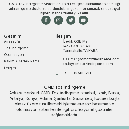
CMD Toz İndirgeme Sistemleri, tozlu çalışma alanlarında verimliliği
artıran, çevre dostu ve sürdürülebilir çözümler sunarak endüstriyel
hijyen standartlarını yükseltir.
Gezinim
İletişim
Anasayfa
İvedik OSB Mah.
1452.Cad. No:49
Toz İndirgeme
Yenmahalle/ANKARA
Otomasyon
s.salman@cmdtozindirgeme.com
Bakım & Yedek Parça
satis@cmdtozindirgeme.com
İletişim
+90 536 588 71 83
CMD Toz İndirgeme
Ankara merkezli CMD Toz İndirgeme
İstanbul
,
İzmir
,
Bursa
,
Antalya
,
Konya
,
Adana
,
Şanlıurfa
,
Gaziantep
,
Kocaeli
başta
olmak üzere tüm illerdeki işletmelere toz bastırma ve
otomasyon sistemleri ile ilgili profesyonel çözümler
sağlamaktadır.