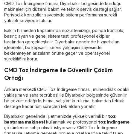
CMD Toz İndirgeme firması, Diyarbakır bölgesinde kurduğu
makineler için düzenli bakım ve teknik servis desteği sağlar.
Periyodik kontroller sayesinde sistem performansı sürekli
yüksek seviyede tutulur.
Bakım hizmetleri kapsamında nozül temizliği, pompa kontrolü,
basınç ayarı ve genel sistem testi profesyonel ekipler
tarafından gerçekleştirilir. Diyarbakır genelinde hizmet alan
işletmeler, bu kapsamlı servis yaklaşımı sayesinde
beklenmeyen arızaların önüne geçer ve operasyonel
sürekliliğini korur.
CMD Toz İndirgeme ile Güvenilir Çözüm
Ortağı
Ankara merkezli CMD Toz İndirgeme firması, mühendislik odaklı
yaklaşımı ve saha tecrübesi ile Diyarbakır bölgesinde güvenilir
bir çözüm ortağıdır. Firma, satıştan kuruluma, bakımdan teknik
desteğe kadar tüm süreçleri tek elden yönetir.
Diyarbakır genelinde işletmenizde yüksek verimli bir
toz
bastırma makinesi
kullanmak ve profesyonel
toz indirgeme
çözümlerine sahip olmak istiyorsanız CMD Toz İndirgeme
firması ile iletişime geçerek projeye özel keşif ve teklif talep