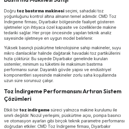
Doğru
toz bastırma makinesi
seçimi, sahadaki toz
yoğunluğunu kontrol altına almanın temel adımıdır. CMD Toz
İndirgeme firması, Diyarbakır bölgesinde faaliyet gösteren
işletmeler için ihtiyaca özel kapasite ve özelliklerde makine
tedariki sağlar. Her proje öncesinde yapılan teknik analiz
sayesinde işletmeye en uygun model belirlenir.
Yüksek basınçlı püskürtme teknolojisine sahip makineler, suyu
mikro damlacıklar halinde dağıtarak havadaki toz partiküllerini
hızla çöktürür. Bu sayede Diyarbakır genelinde kurulan
sistemler, minimum su tüketimi ile maksimum bastırma
performansı sunar. Dayanıklı gövde yapısı ve endüstriyel
komponentleri sayesinde makineler zorlu saha koşullarında
uzun süre sorunsuz çalışır.
Toz İndirgeme Performansını Artıran Sistem
Çözümleri
Etkili bir
toz indirgeme
süreci yalnızca makine kurulumu ile
sınırlı değildir. Nozül yerleşimi, püskürtme açısı, pompa basıncı
ve otomasyon ayarları gibi birçok teknik parametre performansı
doğrudan etkiler. CMD Toz İndirgeme firması, Diyarbakır