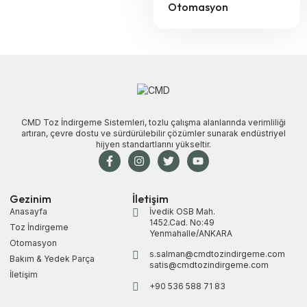
Otomasyon
CMD Toz İndirgeme Sistemleri, tozlu çalışma alanlarında verimliliği
artıran, çevre dostu ve sürdürülebilir çözümler sunarak endüstriyel
hijyen standartlarını yükseltir.
Gezinim
İletişim
Anasayfa
İvedik OSB Mah.
1452.Cad. No:49
Toz İndirgeme
Yenmahalle/ANKARA
Otomasyon
s.salman@cmdtozindirgeme.com
Bakım & Yedek Parça
satis@cmdtozindirgeme.com
İletişim
+90 536 588 71 83