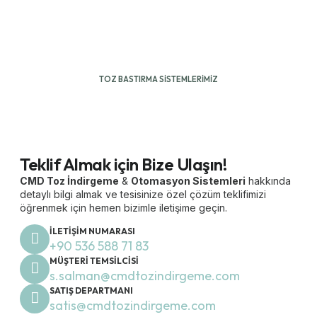
CMD TOZ İNDIRGEME
Çevre Dostu Çözümlerle Tanışın
CMD Toz İndirgeme Sistemleri’nin sürdürülebilir
teknolojileriyle tesisinizde toz oluşumunu kontrol altına alın.
TOZ BASTIRMA SISTEMLERIMIZ
Teklif Almak için Bize Ulaşın!
CMD Toz İndirgeme
&
Otomasyon Sistemleri
hakkında
detaylı bilgi almak ve tesisinize özel çözüm teklifimizi
öğrenmek için hemen bizimle iletişime geçin.
İLETIŞIM NUMARASI
+90 536 588 71 83
MÜŞTERI TEMSILCISI
s.salman@cmdtozindirgeme.com
SATIŞ DEPARTMANI
satis@cmdtozindirgeme.com