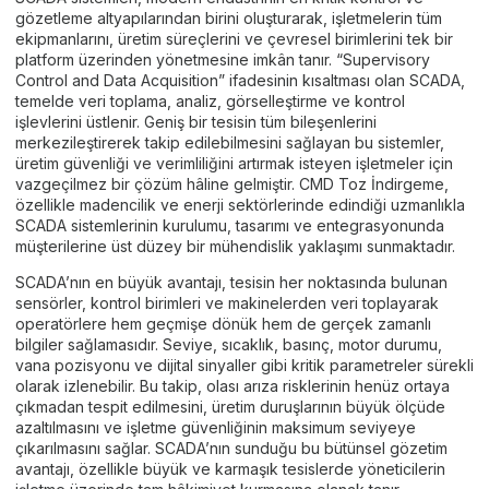
gözetleme altyapılarından birini oluşturarak, işletmelerin tüm
ekipmanlarını, üretim süreçlerini ve çevresel birimlerini tek bir
platform üzerinden yönetmesine imkân tanır. “Supervisory
Control and Data Acquisition” ifadesinin kısaltması olan SCADA,
temelde veri toplama, analiz, görselleştirme ve kontrol
işlevlerini üstlenir. Geniş bir tesisin tüm bileşenlerini
merkezileştirerek takip edilebilmesini sağlayan bu sistemler,
üretim güvenliği ve verimliliğini artırmak isteyen işletmeler için
vazgeçilmez bir çözüm hâline gelmiştir. CMD Toz İndirgeme,
özellikle madencilik ve enerji sektörlerinde edindiği uzmanlıkla
SCADA sistemlerinin kurulumu, tasarımı ve entegrasyonunda
müşterilerine üst düzey bir mühendislik yaklaşımı sunmaktadır.
SCADA’nın en büyük avantajı, tesisin her noktasında bulunan
sensörler, kontrol birimleri ve makinelerden veri toplayarak
operatörlere hem geçmişe dönük hem de gerçek zamanlı
bilgiler sağlamasıdır. Seviye, sıcaklık, basınç, motor durumu,
vana pozisyonu ve dijital sinyaller gibi kritik parametreler sürekli
olarak izlenebilir. Bu takip, olası arıza risklerinin henüz ortaya
çıkmadan tespit edilmesini, üretim duruşlarının büyük ölçüde
azaltılmasını ve işletme güvenliğinin maksimum seviyeye
çıkarılmasını sağlar. SCADA’nın sunduğu bu bütünsel gözetim
avantajı, özellikle büyük ve karmaşık tesislerde yöneticilerin