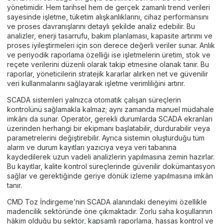
yönetimidir. Hem tarihsel hem de gerçek zamanlı trend verileri
sayesinde işletme, tüketim alışkanlıklarını, cihaz performansını
ve proses davranışlarını detaylı şekilde analiz edebilir. Bu
analizler, enerji tasarrufu, bakım planlaması, kapasite artırımı ve
proses iyileştirmeleri için son derece değerli veriler sunar. Anlık
ve periyodik raporlama özelliği ise işletmelerin üretim, stok ve
reçete verilerini düzenli olarak takip etmesine olanak tanır. Bu
raporlar, yöneticilerin stratejik kararlar alırken net ve güvenilir
veri kullanmalarını sağlayarak işletme verimliliğini artırır.
SCADA sistemleri yalnızca otomatik çalışan süreçlerin
kontrolünü sağlamakla kalmaz; aynı zamanda manuel müdahale
imkânı da sunar. Operatör, gerekli durumlarda SCADA ekranları
üzerinden herhangi bir ekipmanı başlatabilir, durdurabilir veya
parametrelerini değiştirebilir. Ayrıca sistemin oluşturduğu tüm
alarm ve durum kayıtları yazıcıya veya veri tabanına
kaydedilerek uzun vadeli analizlerin yapılmasına zemin hazırlar.
Bu kayıtlar, kalite kontrol süreçlerinde güvenilir dokümantasyon
sağlar ve gerektiğinde geriye dönük izleme yapılmasına imkân
tanır.
CMD Toz İndirgeme’nin SCADA alanındaki deneyimi özellikle
madencilik sektöründe öne çıkmaktadır. Zorlu saha koşullarının
hâkim olduğu bu sektör, kapsamlı raporlama, hassas kontrol ve