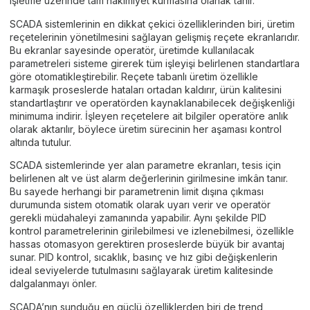
işletme üzerinde tam hâkimiyet kurmasına olanak tanır.
SCADA sistemlerinin en dikkat çekici özelliklerinden biri, üretim
reçetelerinin yönetilmesini sağlayan gelişmiş reçete ekranlarıdır.
Bu ekranlar sayesinde operatör, üretimde kullanılacak
parametreleri sisteme girerek tüm işleyişi belirlenen standartlara
göre otomatikleştirebilir. Reçete tabanlı üretim özellikle
karmaşık proseslerde hataları ortadan kaldırır, ürün kalitesini
standartlaştırır ve operatörden kaynaklanabilecek değişkenliği
minimuma indirir. İşleyen reçetelere ait bilgiler operatöre anlık
olarak aktarılır, böylece üretim sürecinin her aşaması kontrol
altında tutulur.
SCADA sistemlerinde yer alan parametre ekranları, tesis için
belirlenen alt ve üst alarm değerlerinin girilmesine imkân tanır.
Bu sayede herhangi bir parametrenin limit dışına çıkması
durumunda sistem otomatik olarak uyarı verir ve operatör
gerekli müdahaleyi zamanında yapabilir. Aynı şekilde PID
kontrol parametrelerinin girilebilmesi ve izlenebilmesi, özellikle
hassas otomasyon gerektiren proseslerde büyük bir avantaj
sunar. PID kontrol, sıcaklık, basınç ve hız gibi değişkenlerin
ideal seviyelerde tutulmasını sağlayarak üretim kalitesinde
dalgalanmayı önler.
SCADA’nın sunduğu en güçlü özelliklerden biri de trend