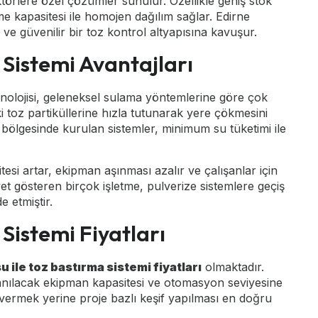
ktörlere özel çözümler sunulur. Özellikle geniş stok
me kapasitesi ile homojen dağılım sağlar. Edirne
 ve güvenilir bir toz kontrol altyapısına kavuşur.
 Sistemi Avantajları
nolojisi, geleneksel sulama yöntemlerine göre çok
i toz partiküllerine hızla tutunarak yere çökmesini
bölgesinde kurulan sistemler, minimum su tüketimi ile
esi artar, ekipman aşınması azalır ve çalışanlar için
yet gösteren birçok işletme, pulverize sistemlere geçiş
 etmiştir.
 Sistemi Fiyatları
u ile toz bastırma sistemi fiyatları
olmaktadır.
anılacak ekipman kapasitesi ve otomasyon seviyesine
t vermek yerine proje bazlı keşif yapılması en doğru