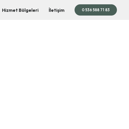
Hizmet Bölgeleri
İletişim
0 536 588 71 83
mi
ühendislik ve yüksek verimli uygulamalarla sağlanır.