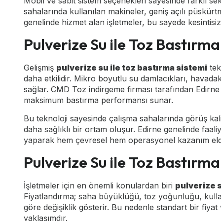
Mobil ve sabit sistem seçenekleri sayesinde farklı se
sahalarında kullanılan makineler, geniş açılı püskürt
genelinde hizmet alan işletmeler, bu sayede kesintisiz
Pulverize Su ile Toz Bastırma
Gelişmiş
pulverize su ile toz bastırma sistemi
tek
daha etkilidir. Mikro boyutlu su damlacıkları, havadak
sağlar. CMD Toz indirgeme firması tarafından Edirne 
maksimum bastırma performansı sunar.
Bu teknoloji sayesinde çalışma sahalarında görüş kalit
daha sağlıklı bir ortam oluşur. Edirne genelinde faali
yaparak hem çevresel hem operasyonel kazanım elde
Pulverize Su ile Toz Bastırma
İşletmeler için en önemli konulardan biri
pulverize s
Fiyatlandırma; saha büyüklüğü, toz yoğunluğu, kull
göre değişiklik gösterir. Bu nedenle standart bir fiya
yaklaşımdır.