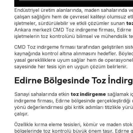
Endüstriyel üretim alanlarında, maden sahalarında ve
çalışan sağlığını hem de çevresel kaliteyi olumsuz e
işletmeler, sürdürülebilir ve etkili çözümler sunan
to
Ankara merkezli CMD Toz indirgeme firması, Edirne
işletmelerin toz kontrolünü bilimsel ve mühendislik t
CMD Toz indirgeme firması tarafından geliştirilen sis
kaynağında kontrol altına alınmasını hedefler. Böylec
yasal gerekliliklere uyum sağlar hem de operasyonel ver
sayesinde her tesis için en uygun çözüm belirlenir.
Edirne Bölgesinde Toz İndi
Sanayi sahalarında etkin
toz indirgeme
sağlamak iç
indirgeme firması, Edirne bölgesinde gerçekleştirdiği
yönü değerlendirmesi gibi kritik adımları titizlikle 
çalışır.
Özellikle kırma eleme tesisleri, kömür ve maden stok 
bölgelerinde toz kontrolü büyük önem taşır. Edirne