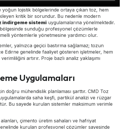
 yoğun lojistik bölgelerinde ortaya çıkan toz, hem
tkileyen kritik bir sorundur. Bu nedenle modern
z indirgeme sistemi
uygulamalarına yönelmektedir.
 bölgesinde sunduğu profesyonel çözümlerle
emelli yöntemlerle yönetmesine yardımcı olur.
temler, yalnızca geçici bastırma sağlamaz; tozun
e Edirne genelinde faaliyet gösteren işletmeler, hem
imliliğini artırır. Proje bazlı analiz yaklaşımı
rgeme Uygulamaları
in doğru mühendislik planlaması şarttır. CMD Toz
 uygulamalarda saha keşfi, partikül analizi ve rüzgar
yürütür. Bu sayede kurulan sistemler maksimum verimle
alanları, çimento üretim sahaları ve hafriyat
 genelinde kurulan profesyonel çözümler sayesinde