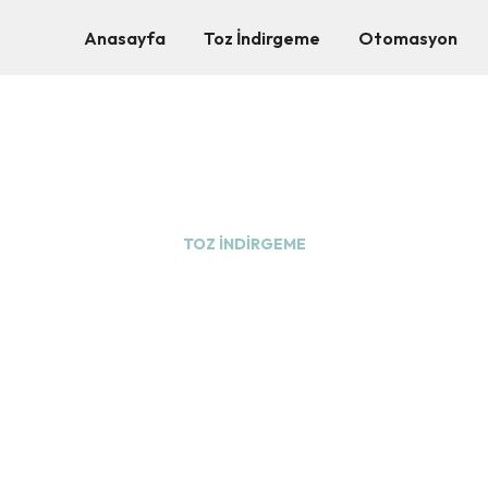
Anasayfa
Toz İndirgeme
Otomasyon
TOZ İNDIRGEME
dirne Toz İndirgeme Siste
dirgeme firması tarafından Edirne genelinde projeye özel m