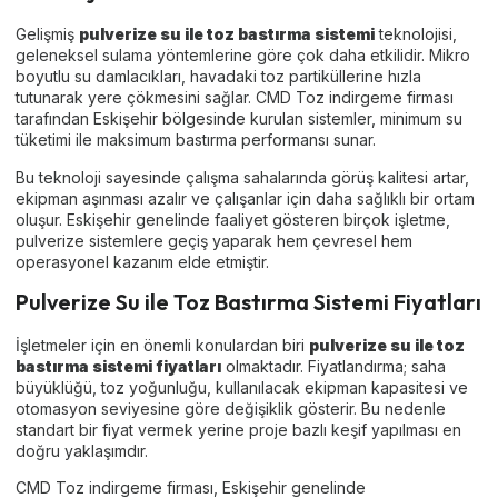
Gelişmiş
pulverize su ile toz bastırma sistemi
teknolojisi,
geleneksel sulama yöntemlerine göre çok daha etkilidir. Mikro
boyutlu su damlacıkları, havadaki toz partiküllerine hızla
tutunarak yere çökmesini sağlar. CMD Toz indirgeme firması
tarafından Eskişehir bölgesinde kurulan sistemler, minimum su
tüketimi ile maksimum bastırma performansı sunar.
Bu teknoloji sayesinde çalışma sahalarında görüş kalitesi artar,
ekipman aşınması azalır ve çalışanlar için daha sağlıklı bir ortam
oluşur. Eskişehir genelinde faaliyet gösteren birçok işletme,
pulverize sistemlere geçiş yaparak hem çevresel hem
operasyonel kazanım elde etmiştir.
Pulverize Su ile Toz Bastırma Sistemi Fiyatları
İşletmeler için en önemli konulardan biri
pulverize su ile toz
bastırma sistemi fiyatları
olmaktadır. Fiyatlandırma; saha
büyüklüğü, toz yoğunluğu, kullanılacak ekipman kapasitesi ve
otomasyon seviyesine göre değişiklik gösterir. Bu nedenle
standart bir fiyat vermek yerine proje bazlı keşif yapılması en
doğru yaklaşımdır.
CMD Toz indirgeme firması, Eskişehir genelinde