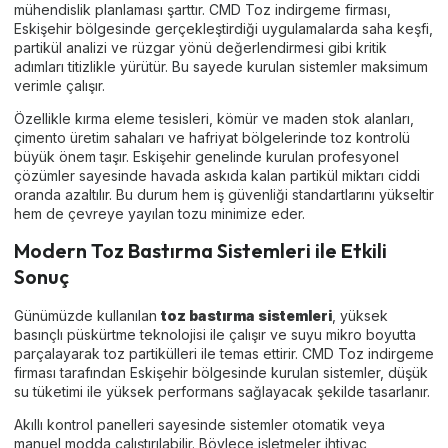
mühendislik planlaması şarttır. CMD Toz indirgeme firması,
Eskişehir bölgesinde gerçekleştirdiği uygulamalarda saha keşfi,
partikül analizi ve rüzgar yönü değerlendirmesi gibi kritik
adımları titizlikle yürütür. Bu sayede kurulan sistemler maksimum
verimle çalışır.
Özellikle kırma eleme tesisleri, kömür ve maden stok alanları,
çimento üretim sahaları ve hafriyat bölgelerinde toz kontrolü
büyük önem taşır. Eskişehir genelinde kurulan profesyonel
çözümler sayesinde havada askıda kalan partikül miktarı ciddi
oranda azaltılır. Bu durum hem iş güvenliği standartlarını yükseltir
hem de çevreye yayılan tozu minimize eder.
Modern Toz Bastırma Sistemleri ile Etkili
Sonuç
Günümüzde kullanılan
toz bastırma sistemleri
, yüksek
basınçlı püskürtme teknolojisi ile çalışır ve suyu mikro boyutta
parçalayarak toz partikülleri ile temas ettirir. CMD Toz indirgeme
firması tarafından Eskişehir bölgesinde kurulan sistemler, düşük
su tüketimi ile yüksek performans sağlayacak şekilde tasarlanır.
Akıllı kontrol panelleri sayesinde sistemler otomatik veya
manuel modda çalıştırılabilir. Böylece işletmeler ihtiyaç