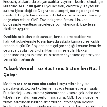
Endüstriyel alanlarda oluşan partikül yayılımını kontrol etmek için
kullanılan
toz indirgeme
uygulamaları, yalnızca yüzeysel bir
sulama işlemi değildir. Doğru nozül seçimi, basınç dengesi ve
damlacık boyutu hesaplaması gibi teknik parametreler başarıyı
doğrudan etkiler. CMD Toz indirgeme firması, Hakkari
bölgesinde yürüttüğü projelerde bu mühendislik kriterlerini
eksiksiz uygular.
Özellikle açık alan stok sahaları, kırma eleme tesisleri ve
hafriyat bölgelerinde tozun havada askıda kalma süresi ciddi
oranda düşürülür. Böylece hem çalışan sağlığı korunur hem de
çevreye yayılan partikül miktarı minimize edilir. Hakkari
genelinde birçok işletme, bu sistemler sayesinde operasyonel
verimliliğini artırmıştır.
Yüksek Verimli Toz Bastırma Sistemleri Nasıl
Çalışır
Modern
toz bastırma sistemleri
, suyu mikro boyutta
parçalayarak toz partikülleri ile havada temas etmesini sağlar.
Bu teknoloji, klasik sulama yöntemlerine kıyasla çok daha az su
tüketimi ile maksimum performans sunar. CMD Toz indirgeme
firması tarafından kurulan sistemlerde, otomasyon destekli
kontrol panelleri sayesinde çalışma periyotları tamamen ihtiyaca