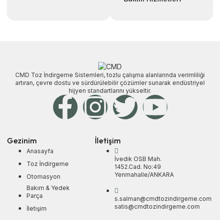
CMD Toz İndirgeme Sistemleri, tozlu çalışma alanlarında verimliliği
artıran, çevre dostu ve sürdürülebilir çözümler sunarak endüstriyel
hijyen standartlarını yükseltir.
Gezinim
İletişim
Anasayfa
İvedik OSB Mah.
Toz İndirgeme
1452.Cad. No:49
Yenmahalle/ANKARA
Otomasyon
Bakım & Yedek
Parça
s.salman@cmdtozindirgeme.com
satis@cmdtozindirgeme.com
İletişim