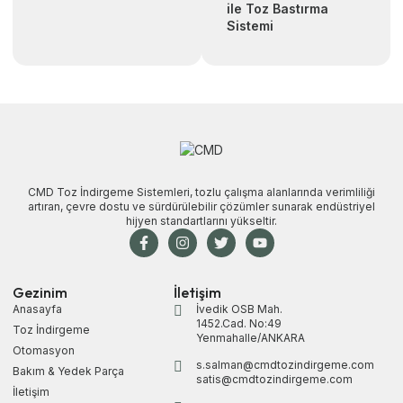
ile Toz Bastırma
Sistemi
CMD Toz İndirgeme Sistemleri, tozlu çalışma alanlarında verimliliği
artıran, çevre dostu ve sürdürülebilir çözümler sunarak endüstriyel
hijyen standartlarını yükseltir.
Gezinim
İletişim
Anasayfa
İvedik OSB Mah.
1452.Cad. No:49
Toz İndirgeme
Yenmahalle/ANKARA
Otomasyon
s.salman@cmdtozindirgeme.com
Bakım & Yedek Parça
satis@cmdtozindirgeme.com
İletişim