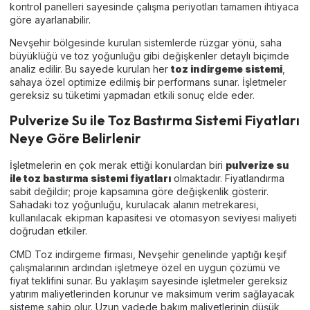
kontrol panelleri sayesinde çalışma periyotları tamamen ihtiyaca
göre ayarlanabilir.
Nevşehir bölgesinde kurulan sistemlerde rüzgar yönü, saha
büyüklüğü ve toz yoğunluğu gibi değişkenler detaylı biçimde
analiz edilir. Bu sayede kurulan her
toz indirgeme sistemi
,
sahaya özel optimize edilmiş bir performans sunar. İşletmeler
gereksiz su tüketimi yapmadan etkili sonuç elde eder.
Pulverize Su ile Toz Bastırma Sistemi Fiyatları
Neye Göre Belirlenir
İşletmelerin en çok merak ettiği konulardan biri
pulverize su
ile toz bastırma sistemi fiyatları
olmaktadır. Fiyatlandırma
sabit değildir; proje kapsamına göre değişkenlik gösterir.
Sahadaki toz yoğunluğu, kurulacak alanın metrekaresi,
kullanılacak ekipman kapasitesi ve otomasyon seviyesi maliyeti
doğrudan etkiler.
CMD Toz indirgeme firması, Nevşehir genelinde yaptığı keşif
çalışmalarının ardından işletmeye özel en uygun çözümü ve
fiyat teklifini sunar. Bu yaklaşım sayesinde işletmeler gereksiz
yatırım maliyetlerinden korunur ve maksimum verim sağlayacak
sisteme sahip olur. Uzun vadede bakım maliyetlerinin düşük