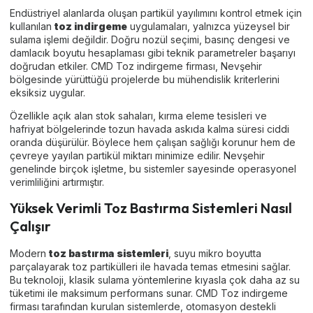
Endüstriyel alanlarda oluşan partikül yayılımını kontrol etmek için
kullanılan
toz indirgeme
uygulamaları, yalnızca yüzeysel bir
sulama işlemi değildir. Doğru nozül seçimi, basınç dengesi ve
damlacık boyutu hesaplaması gibi teknik parametreler başarıyı
doğrudan etkiler. CMD Toz indirgeme firması, Nevşehir
bölgesinde yürüttüğü projelerde bu mühendislik kriterlerini
eksiksiz uygular.
Özellikle açık alan stok sahaları, kırma eleme tesisleri ve
hafriyat bölgelerinde tozun havada askıda kalma süresi ciddi
oranda düşürülür. Böylece hem çalışan sağlığı korunur hem de
çevreye yayılan partikül miktarı minimize edilir. Nevşehir
genelinde birçok işletme, bu sistemler sayesinde operasyonel
verimliliğini artırmıştır.
Yüksek Verimli Toz Bastırma Sistemleri Nasıl
Çalışır
Modern
toz bastırma sistemleri
, suyu mikro boyutta
parçalayarak toz partikülleri ile havada temas etmesini sağlar.
Bu teknoloji, klasik sulama yöntemlerine kıyasla çok daha az su
tüketimi ile maksimum performans sunar. CMD Toz indirgeme
firması tarafından kurulan sistemlerde, otomasyon destekli