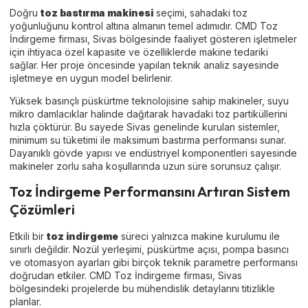
Doğru
toz bastırma makinesi
seçimi, sahadaki toz
yoğunluğunu kontrol altına almanın temel adımıdır. CMD Toz
İndirgeme firması, Sivas bölgesinde faaliyet gösteren işletmeler
için ihtiyaca özel kapasite ve özelliklerde makine tedariki
sağlar. Her proje öncesinde yapılan teknik analiz sayesinde
işletmeye en uygun model belirlenir.
Yüksek basınçlı püskürtme teknolojisine sahip makineler, suyu
mikro damlacıklar halinde dağıtarak havadaki toz partiküllerini
hızla çöktürür. Bu sayede Sivas genelinde kurulan sistemler,
minimum su tüketimi ile maksimum bastırma performansı sunar.
Dayanıklı gövde yapısı ve endüstriyel komponentleri sayesinde
makineler zorlu saha koşullarında uzun süre sorunsuz çalışır.
Toz İndirgeme Performansını Artıran Sistem
Çözümleri
Etkili bir
toz indirgeme
süreci yalnızca makine kurulumu ile
sınırlı değildir. Nozül yerleşimi, püskürtme açısı, pompa basıncı
ve otomasyon ayarları gibi birçok teknik parametre performansı
doğrudan etkiler. CMD Toz İndirgeme firması, Sivas
bölgesindeki projelerde bu mühendislik detaylarını titizlikle
planlar.