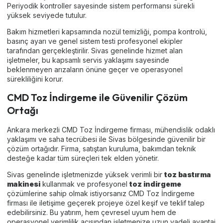
Periyodik kontroller sayesinde sistem performansı sürekli
yüksek seviyede tutulur.
Bakım hizmetleri kapsamında nozül temizliği, pompa kontrolü,
basınç ayarı ve genel sistem testi profesyonel ekipler
tarafından gerçekleştirilir. Sivas genelinde hizmet alan
işletmeler, bu kapsamlı servis yaklaşımı sayesinde
beklenmeyen arızaların önüne geçer ve operasyonel
sürekliliğini korur.
CMD Toz İndirgeme ile Güvenilir Çözüm
Ortağı
Ankara merkezli CMD Toz İndirgeme firması, mühendislik odaklı
yaklaşımı ve saha tecrübesi ile Sivas bölgesinde güvenilir bir
çözüm ortağıdır. Firma, satıştan kuruluma, bakımdan teknik
desteğe kadar tüm süreçleri tek elden yönetir.
Sivas genelinde işletmenizde yüksek verimli bir
toz bastırma
makinesi
kullanmak ve profesyonel
toz indirgeme
çözümlerine sahip olmak istiyorsanız CMD Toz İndirgeme
firması ile iletişime geçerek projeye özel keşif ve teklif talep
edebilirsiniz. Bu yatırım, hem çevresel uyum hem de
operasyonel verimlilik açısından işletmenize uzun vadeli avantaj