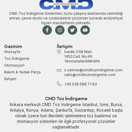
CMD Toz İndirgeme Sistemleri, tozlu çalışma alanlarında verimliliği
artıran, çevre dostu ve sürdürülebilir çözümler sunarak endüstriyel
hijyen standartlarını yükseltir.
Gezinim
İletişim
Anasayfa
İvedik OSB Mah.
1452.Cad. No:49
Toz İndirgeme
Yenmahalle/ANKARA
Otomasyon
s.salman@cmdtozindirgeme.com
Bakım & Yedek Parça
satis@cmdtozindirgeme.com
İletişim
+90 536 588 71 83
CMD Toz İndirgeme
Ankara merkezli CMD Toz İndirgeme
İstanbul
,
İzmir
,
Bursa
,
Antalya
,
Konya
,
Adana
,
Şanlıurfa
,
Gaziantep
,
Kocaeli
başta
olmak üzere tüm illerdeki işletmelere toz bastırma ve
otomasyon sistemleri ile ilgili profesyonel çözümler
sağlamaktadır.