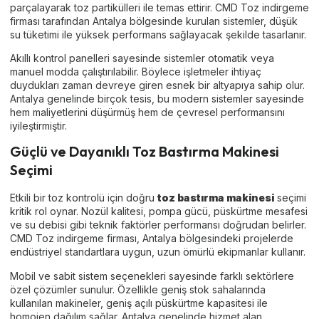
parçalayarak toz partikülleri ile temas ettirir. CMD Toz indirgeme
firması tarafından Antalya bölgesinde kurulan sistemler, düşük
su tüketimi ile yüksek performans sağlayacak şekilde tasarlanır.
Akıllı kontrol panelleri sayesinde sistemler otomatik veya
manuel modda çalıştırılabilir. Böylece işletmeler ihtiyaç
duydukları zaman devreye giren esnek bir altyapıya sahip olur.
Antalya genelinde birçok tesis, bu modern sistemler sayesinde
hem maliyetlerini düşürmüş hem de çevresel performansını
iyileştirmiştir.
Güçlü ve Dayanıklı Toz Bastırma Makinesi
Seçimi
Etkili bir toz kontrolü için doğru
toz bastırma makinesi
seçimi
kritik rol oynar. Nozül kalitesi, pompa gücü, püskürtme mesafesi
ve su debisi gibi teknik faktörler performansı doğrudan belirler.
CMD Toz indirgeme firması, Antalya bölgesindeki projelerde
endüstriyel standartlara uygun, uzun ömürlü ekipmanlar kullanır.
Mobil ve sabit sistem seçenekleri sayesinde farklı sektörlere
özel çözümler sunulur. Özellikle geniş stok sahalarında
kullanılan makineler, geniş açılı püskürtme kapasitesi ile
homojen dağılım sağlar. Antalya genelinde hizmet alan