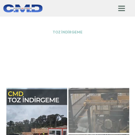
TOZ İNDIRGEME
Antalya Toz İndirgeme Sistemi
Antalya Toz İndirgeme Sistemi hizmetleri, CMD Toz İndirgeme
firması tarafından Antalya genelinde projeye özel mühendislik ve
yüksek verimli uygulamalarla sağlanır.