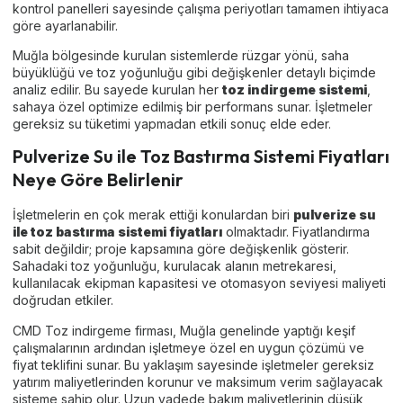
kontrol panelleri sayesinde çalışma periyotları tamamen ihtiyaca
göre ayarlanabilir.
Muğla bölgesinde kurulan sistemlerde rüzgar yönü, saha
büyüklüğü ve toz yoğunluğu gibi değişkenler detaylı biçimde
analiz edilir. Bu sayede kurulan her
toz indirgeme sistemi
,
sahaya özel optimize edilmiş bir performans sunar. İşletmeler
gereksiz su tüketimi yapmadan etkili sonuç elde eder.
Pulverize Su ile Toz Bastırma Sistemi Fiyatları
Neye Göre Belirlenir
İşletmelerin en çok merak ettiği konulardan biri
pulverize su
ile toz bastırma sistemi fiyatları
olmaktadır. Fiyatlandırma
sabit değildir; proje kapsamına göre değişkenlik gösterir.
Sahadaki toz yoğunluğu, kurulacak alanın metrekaresi,
kullanılacak ekipman kapasitesi ve otomasyon seviyesi maliyeti
doğrudan etkiler.
CMD Toz indirgeme firması, Muğla genelinde yaptığı keşif
çalışmalarının ardından işletmeye özel en uygun çözümü ve
fiyat teklifini sunar. Bu yaklaşım sayesinde işletmeler gereksiz
yatırım maliyetlerinden korunur ve maksimum verim sağlayacak
sisteme sahip olur. Uzun vadede bakım maliyetlerinin düşük