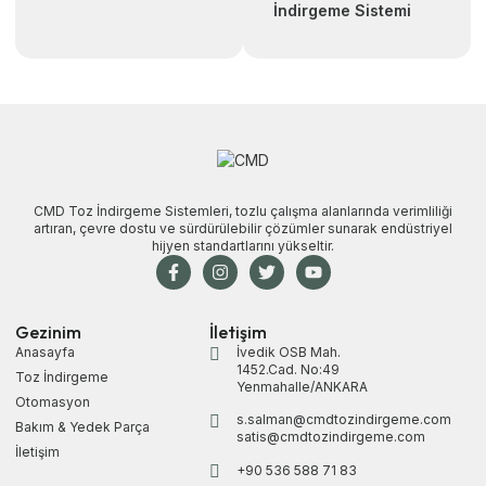
İndirgeme Sistemi
CMD Toz İndirgeme Sistemleri, tozlu çalışma alanlarında verimliliği
artıran, çevre dostu ve sürdürülebilir çözümler sunarak endüstriyel
hijyen standartlarını yükseltir.
Gezinim
İletişim
Anasayfa
İvedik OSB Mah.
1452.Cad. No:49
Toz İndirgeme
Yenmahalle/ANKARA
Otomasyon
s.salman@cmdtozindirgeme.com
Bakım & Yedek Parça
satis@cmdtozindirgeme.com
İletişim
+90 536 588 71 83