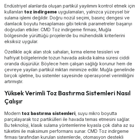
Endüstriyel alanlarda oluşan partikül yayılımını kontrol etmek için
kullanılan
toz indirgeme
uygulamaları, yalnızca yüzeysel bir
sulama işlemi değildir. Doğru nozül seçimi, basınç dengesi ve
damlacık boyutu hesaplaması gibi teknik parametreler başarıyı
doğrudan etkiler. CMD Toz indirgeme firması, Muğla
bölgesinde yürüttüğü projelerde bu mühendislik kriterlerini
eksiksiz uygular.
Özellikle açık alan stok sahaları, kırma eleme tesisleri ve
hafriyat bölgelerinde tozun havada askıda kalma süresi ciddi
oranda düşürülür. Böylece hem çalışan sağlığı korunur hem de
çevreye yayılan partikül miktarı minimize edilir. Muğla genelinde
birçok işletme, bu sistemler sayesinde operasyonel verimliliğini
artırmıştır.
Yüksek Verimli Toz Bastırma Sistemleri Nasıl
Çalışır
Modern
toz bastırma sistemleri
, suyu mikro boyutta
parçalayarak toz partikülleri ile havada temas etmesini sağlar.
Bu teknoloji, klasik sulama yöntemlerine kıyasla çok daha az su
tüketimi ile maksimum performans sunar. CMD Toz indirgeme
firması tarafından kurulan sistemlerde, otomasyon destekli