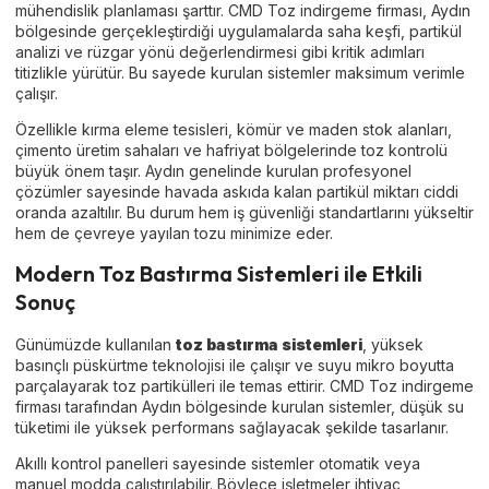
mühendislik planlaması şarttır. CMD Toz indirgeme firması, Aydın
bölgesinde gerçekleştirdiği uygulamalarda saha keşfi, partikül
analizi ve rüzgar yönü değerlendirmesi gibi kritik adımları
titizlikle yürütür. Bu sayede kurulan sistemler maksimum verimle
çalışır.
Özellikle kırma eleme tesisleri, kömür ve maden stok alanları,
çimento üretim sahaları ve hafriyat bölgelerinde toz kontrolü
büyük önem taşır. Aydın genelinde kurulan profesyonel
çözümler sayesinde havada askıda kalan partikül miktarı ciddi
oranda azaltılır. Bu durum hem iş güvenliği standartlarını yükseltir
hem de çevreye yayılan tozu minimize eder.
Modern Toz Bastırma Sistemleri ile Etkili
Sonuç
Günümüzde kullanılan
toz bastırma sistemleri
, yüksek
basınçlı püskürtme teknolojisi ile çalışır ve suyu mikro boyutta
parçalayarak toz partikülleri ile temas ettirir. CMD Toz indirgeme
firması tarafından Aydın bölgesinde kurulan sistemler, düşük su
tüketimi ile yüksek performans sağlayacak şekilde tasarlanır.
Akıllı kontrol panelleri sayesinde sistemler otomatik veya
manuel modda çalıştırılabilir. Böylece işletmeler ihtiyaç