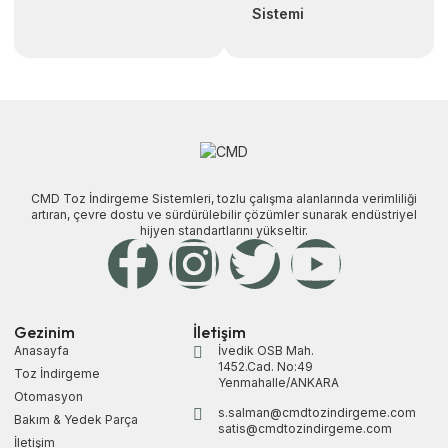
Sistemi
CMD Toz İndirgeme Sistemleri, tozlu çalışma alanlarında verimliliği
artıran, çevre dostu ve sürdürülebilir çözümler sunarak endüstriyel
hijyen standartlarını yükseltir.
Gezinim
İletişim
Anasayfa
İvedik OSB Mah.
1452.Cad. No:49
Toz İndirgeme
Yenmahalle/ANKARA
Otomasyon
s.salman@cmdtozindirgeme.com
Bakım & Yedek Parça
satis@cmdtozindirgeme.com
İletişim