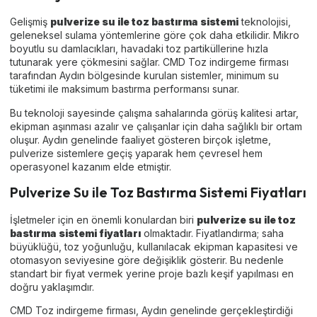
Gelişmiş
pulverize su ile toz bastırma sistemi
teknolojisi,
geleneksel sulama yöntemlerine göre çok daha etkilidir. Mikro
boyutlu su damlacıkları, havadaki toz partiküllerine hızla
tutunarak yere çökmesini sağlar. CMD Toz indirgeme firması
tarafından Aydın bölgesinde kurulan sistemler, minimum su
tüketimi ile maksimum bastırma performansı sunar.
Bu teknoloji sayesinde çalışma sahalarında görüş kalitesi artar,
ekipman aşınması azalır ve çalışanlar için daha sağlıklı bir ortam
oluşur. Aydın genelinde faaliyet gösteren birçok işletme,
pulverize sistemlere geçiş yaparak hem çevresel hem
operasyonel kazanım elde etmiştir.
Pulverize Su ile Toz Bastırma Sistemi Fiyatları
İşletmeler için en önemli konulardan biri
pulverize su ile toz
bastırma sistemi fiyatları
olmaktadır. Fiyatlandırma; saha
büyüklüğü, toz yoğunluğu, kullanılacak ekipman kapasitesi ve
otomasyon seviyesine göre değişiklik gösterir. Bu nedenle
standart bir fiyat vermek yerine proje bazlı keşif yapılması en
doğru yaklaşımdır.
CMD Toz indirgeme firması, Aydın genelinde gerçekleştirdiği