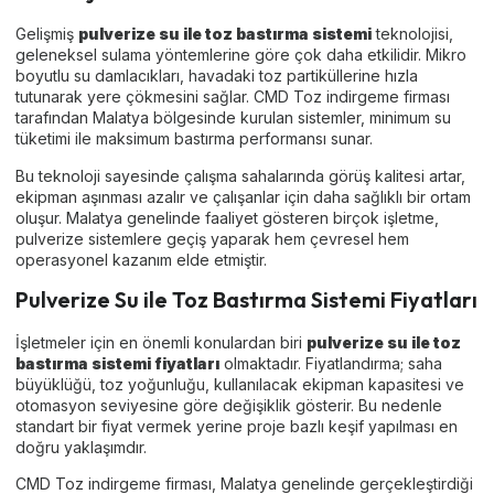
Gelişmiş
pulverize su ile toz bastırma sistemi
teknolojisi,
geleneksel sulama yöntemlerine göre çok daha etkilidir. Mikro
boyutlu su damlacıkları, havadaki toz partiküllerine hızla
tutunarak yere çökmesini sağlar. CMD Toz indirgeme firması
tarafından Malatya bölgesinde kurulan sistemler, minimum su
tüketimi ile maksimum bastırma performansı sunar.
Bu teknoloji sayesinde çalışma sahalarında görüş kalitesi artar,
ekipman aşınması azalır ve çalışanlar için daha sağlıklı bir ortam
oluşur. Malatya genelinde faaliyet gösteren birçok işletme,
pulverize sistemlere geçiş yaparak hem çevresel hem
operasyonel kazanım elde etmiştir.
Pulverize Su ile Toz Bastırma Sistemi Fiyatları
İşletmeler için en önemli konulardan biri
pulverize su ile toz
bastırma sistemi fiyatları
olmaktadır. Fiyatlandırma; saha
büyüklüğü, toz yoğunluğu, kullanılacak ekipman kapasitesi ve
otomasyon seviyesine göre değişiklik gösterir. Bu nedenle
standart bir fiyat vermek yerine proje bazlı keşif yapılması en
doğru yaklaşımdır.
CMD Toz indirgeme firması, Malatya genelinde gerçekleştirdiği