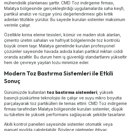
mühendislik planlaması şarttır. CMD Toz indirgeme firması,
Malatya bölgesinde gerçekleştirdiği uygulamalarda saha keşfi,
partikül analizi ve rüzgar yönü değerlendirmesi gibi kritik
adımları titizlikle yürütür. Bu sayede kurulan sistemler maksimum
verimle çalışır.
Özellikle kırma eleme tesisleri, kömür ve maden stok alanları,
çimento üretim sahaları ve hafriyat bölgelerinde toz kontrolü
büyük önem taşır. Malatya genelinde kurulan profesyonel
çözümler sayesinde havada askıda kalan partikül miktarı ciddi
oranda azaltılır. Bu durum hem iş güvenliği standartlarını yükseltir
hem de çevreye yayılan tozu minimize eder.
Modern Toz Bastırma Sistemleri ile Etkili
Sonuç
Günümüzde kullanılan
toz bastırma sistemleri
, yüksek
basınçlı püskürtme teknolojisi ile çalışır ve suyu mikro boyutta
parçalayarak toz partikülleri ile temas ettirir. CMD Toz indirgeme
firması tarafından Malatya bölgesinde kurulan sistemler, düşük
su tüketimi ile yüksek performans sağlayacak şekilde tasarlanır.
Akıllı kontrol panelleri sayesinde sistemler otomatik veya
manuel modda çalıştırılabilir. Böylece işletmeler ihtiyaç