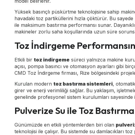
model belirlenir.
Yüksek basınçlı püskürtme teknolojisine sahip makin
havadaki toz partiküllerini hızla çöktürür. Bu sayede
ile maksimum bastırma performansı sunar. Dayanıklı
makineler zorlu saha koşullarında uzun süre sorunsu
Toz İndirgeme Performansını
Etkili bir
toz indirgeme
süreci yalnızca makine kurul
açısı, pompa basıncı ve otomasyon ayarları gibi bir
CMD Toz İndirgeme firması, Rize bölgesindeki projelerd
Kurulan modern
toz bastırma sistemleri
, otomati
girer ve enerji verimliliği sağlar. Bu yaklaşım, işletm
genelinde profesyonel sistem kurulumları sayesinde
Pulverize Su ile Toz Bastırma
Günümüzde en etkili yöntemlerden biri olan
pulveri
teknolojisi ile çalışır. Bu sistemde su damlacıkları toz