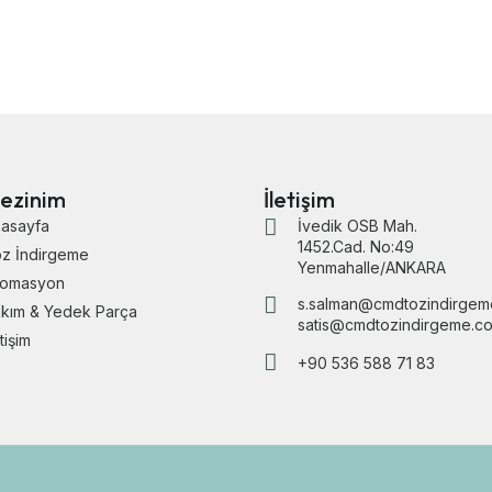
ezinim
İletişim
asayfa
İvedik OSB Mah.
1452.Cad. No:49
z İndirgeme
Yenmahalle/ANKARA
tomasyon
s.salman@cmdtozindirgem
kım & Yedek Parça
satis@cmdtozindirgeme.c
etişim
+90 536 588 71 83