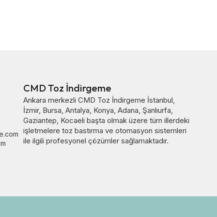
CMD Toz İndirgeme
Ankara merkezli CMD Toz İndirgeme
İstanbul
,
İzmir
,
Bursa
,
Antalya
,
Konya
,
Adana
,
Şanlıurfa
,
Gaziantep
,
Kocaeli
başta olmak üzere tüm illerdeki
işletmelere toz bastırma ve otomasyon sistemleri
e.com
ile ilgili profesyonel çözümler sağlamaktadır.
om