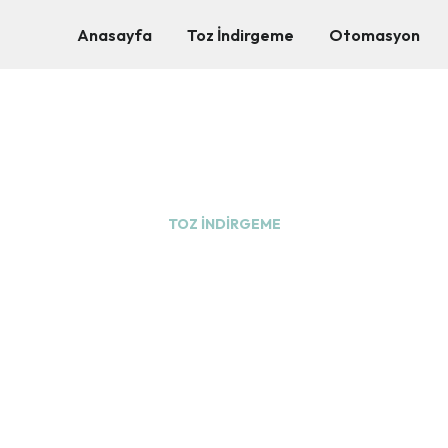
Anasayfa
Toz İndirgeme
Otomasyon
TOZ İNDIRGEME
z Bastırma Makinesi Satış 
Hizmetleri
i kapsamında CMD Toz İndirgeme firması, Rize bölgesinde 
kesintisiz toz kontrolü sağlar.