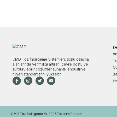
G
An
CMD Toz İndirgeme Sistemleri, tozlu çalışma
To
alanlarında verimliliği artıran, çevre dostu ve
O
sürdürülebilir çözümler sunarak endüstriyel
hijyen standartlarını yükseltir.
Ba
İl
CMD Toz İndirgeme © 2025
Tasarım
Reklam