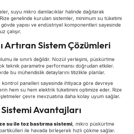
eler, suyu mikro damlacıklar halinde dağıtarak
 Rize genelinde kurulan sistemler, minimum su tüketimi
 gövde yapısı ve endüstriyel komponentleri sayesinde
z çalışır.
 Artıran Sistem Çözümleri
umu ile sınırlı değildir. Nozül yerleşimi, püskürtme
çok teknik parametre performansı doğrudan etkiler.
e bu mühendislik detaylarını titizlikle planlar.
k kontrol panelleri sayesinde ihtiyaca göre devreye
elerin hem su hem elektrik tüketimini optimize eder. Rize
 işletmeler çevre mevzuatına daha kolay uyum sağlar.
 Sistemi Avantajları
ze su ile toz bastırma sistemi
, mikro püskürtme
 partikülleri ile havada birleşerek hızlı çökme sağlar.