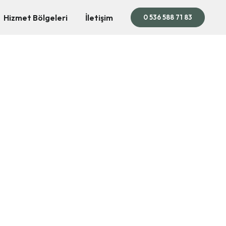
Hizmet Bölgeleri
İletişim
0 536 588 71 83
ve Bakım
yüksek performanslı ekipman ve uzman teknik destekle