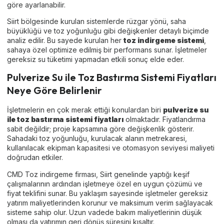
göre ayarlanabilir.
Siirt bölgesinde kurulan sistemlerde rüzgar yönü, saha
büyüklüğü ve toz yoğunluğu gibi değişkenler detaylı biçimde
analiz edilir. Bu sayede kurulan her
toz indirgeme sistemi
,
sahaya özel optimize edilmiş bir performans sunar. İşletmeler
gereksiz su tüketimi yapmadan etkili sonuç elde eder.
Pulverize Su ile Toz Bastırma Sistemi Fiyatları
Neye Göre Belirlenir
İşletmelerin en çok merak ettiği konulardan biri
pulverize su
ile toz bastırma sistemi fiyatları
olmaktadır. Fiyatlandırma
sabit değildir; proje kapsamına göre değişkenlik gösterir.
Sahadaki toz yoğunluğu, kurulacak alanın metrekaresi,
kullanılacak ekipman kapasitesi ve otomasyon seviyesi maliyeti
doğrudan etkiler.
CMD Toz indirgeme firması, Siirt genelinde yaptığı keşif
çalışmalarının ardından işletmeye özel en uygun çözümü ve
fiyat teklifini sunar. Bu yaklaşım sayesinde işletmeler gereksiz
yatırım maliyetlerinden korunur ve maksimum verim sağlayacak
sisteme sahip olur. Uzun vadede bakım maliyetlerinin düşük
olması da yatırımın geri dönüş süresini kısaltır.