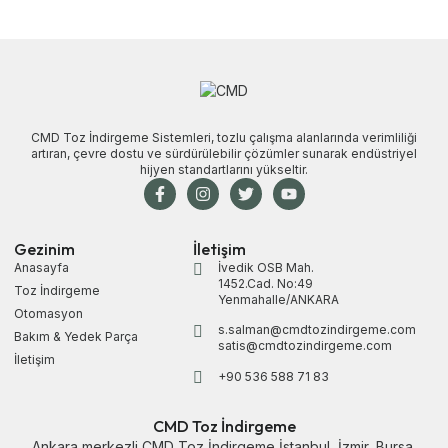
CMD Toz İndirgeme Sistemleri, tozlu çalışma alanlarında verimliliği
artıran, çevre dostu ve sürdürülebilir çözümler sunarak endüstriyel
hijyen standartlarını yükseltir.
Gezinim
İletişim
Anasayfa
İvedik OSB Mah.
1452.Cad. No:49
Toz İndirgeme
Yenmahalle/ANKARA
Otomasyon
s.salman@cmdtozindirgeme.com
Bakım & Yedek Parça
satis@cmdtozindirgeme.com
İletişim
+90 536 588 71 83
CMD Toz İndirgeme
Ankara merkezli CMD Toz İndirgeme
İstanbul
,
İzmir
,
Bursa
,