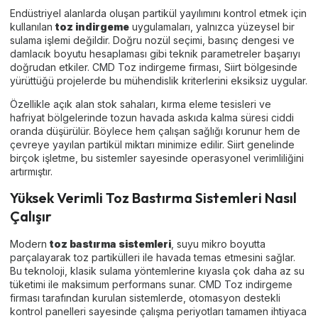
Endüstriyel alanlarda oluşan partikül yayılımını kontrol etmek için
kullanılan
toz indirgeme
uygulamaları, yalnızca yüzeysel bir
sulama işlemi değildir. Doğru nozül seçimi, basınç dengesi ve
damlacık boyutu hesaplaması gibi teknik parametreler başarıyı
doğrudan etkiler. CMD Toz indirgeme firması, Siirt bölgesinde
yürüttüğü projelerde bu mühendislik kriterlerini eksiksiz uygular.
Özellikle açık alan stok sahaları, kırma eleme tesisleri ve
hafriyat bölgelerinde tozun havada askıda kalma süresi ciddi
oranda düşürülür. Böylece hem çalışan sağlığı korunur hem de
çevreye yayılan partikül miktarı minimize edilir. Siirt genelinde
birçok işletme, bu sistemler sayesinde operasyonel verimliliğini
artırmıştır.
Yüksek Verimli Toz Bastırma Sistemleri Nasıl
Çalışır
Modern
toz bastırma sistemleri
, suyu mikro boyutta
parçalayarak toz partikülleri ile havada temas etmesini sağlar.
Bu teknoloji, klasik sulama yöntemlerine kıyasla çok daha az su
tüketimi ile maksimum performans sunar. CMD Toz indirgeme
firması tarafından kurulan sistemlerde, otomasyon destekli
kontrol panelleri sayesinde çalışma periyotları tamamen ihtiyaca